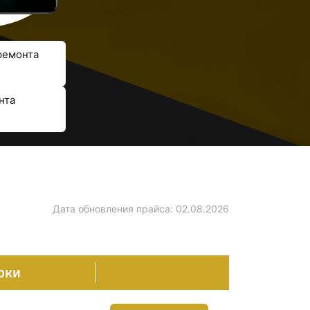
ремонта
нта
Дата обновления прайса:
02.08.2026
оки