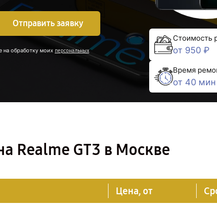
Отправить заявку
Стоимость 
от 950 ₽
е на обработку моих
персональных
Время ремо
от 40 мин
на Realme GT3 в Москве
Цена, от
Ср