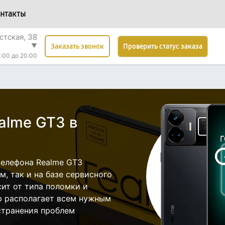
нтакты
стская, 38
▼
Проверить статус заказа
Заказать звонок
:00 до 20:00
alme GT3 в
елефона Realme GT3
, так и на базе сервисного
сит от типа поломки и
р располагает всем нужным
странения проблем