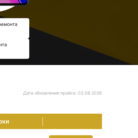
ремонта
нта
Дата обновления прайса:
03.08.2026
оки