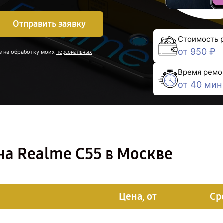
Отправить заявку
Стоимость 
от 950 ₽
е на обработку моих
персональных
Время ремо
от 40 мин
а Realme C55 в Москве
Цена, от
Ср