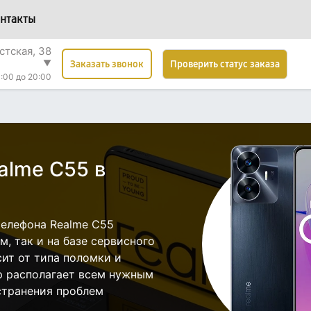
нтакты
стская, 38
▼
Проверить статус заказа
Заказать звонок
:00 до 20:00
alme C55 в
елефона Realme C55
, так и на базе сервисного
сит от типа поломки и
р располагает всем нужным
странения проблем